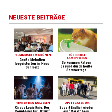
NEUESTE BEITRÄGE
FILMMUSIK IM GRÜNEN
FÜR COOLE
SAMTPFOTEN
Große Melodien
So kommen Katzen
begeisterten im Haus
gesund durch heiße
Schmelz
Sommertage
HINTER DEN KULISSEN
OPITZGASSE 29A
Circus Louis Knie: Der
Super! Endlich wieder
Countdown für „WOW!“
ein “Markt” beim