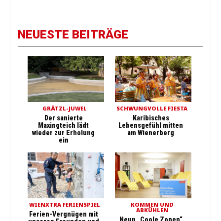
NEUESTE BEITRÄGE
GRÄTZL-JUWEL
SCHWUNGVOLLE FIESTA
Der sanierte
Karibisches
Maxingteich lädt
Lebensgefühl mitten
wieder zur Erholung
am Wienerberg
ein
WIENXTRA FERIENSPIEL
KOMMEN UND
ABKÜHLEN
Ferien-Vergnügen mit
Neun „Coole Zonen“