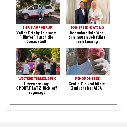
E-BUS AUF ABRUF
JOB-SPEED-DATING
Voller Erfolg: In einem
Der schnellste Weg
“Hüpfer” durch die
zum neuen Job führt
Donaustadt
nach Liesing
WEITERE TERMINE FIX
REKORDHITZE
Hitzewarnung:
Gratis-Eis und kühle
SPORT.PLATZ-Kick-off
Zuflucht bei AÏDA
abgesagt