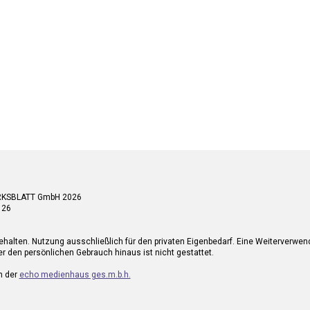
RKSBLATT GmbH 2026
 26
ehalten. Nutzung ausschließlich für den privaten Eigenbedarf. Eine Weiterverwe
r den persönlichen Gebrauch hinaus ist nicht gestattet.
n der
echo medienhaus ges.m.b.h.