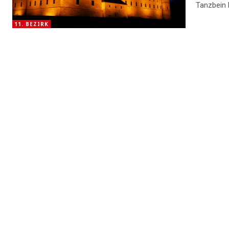
Tanzbein 
11. BEZIRK