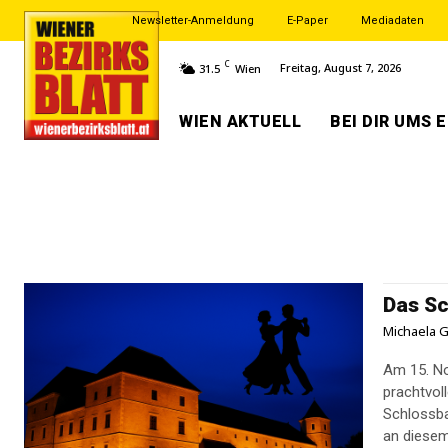
Newsletter-Anmeldung
E-Paper
Mediadaten
C
Freitag, August 7, 2026
31.5
Wien
WIEN AKTUELL
BEI DIR UMS 
Das Sc
Michaela G
Am 15. N
prachtvoll
Schlossba
an diesem