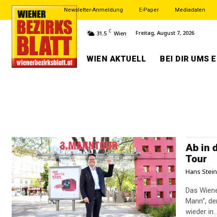
Newsletter-Anmeldung
E-Paper
Mediadaten
C
Freitag, August 7, 2026
31.5
Wien
WIEN AKTUELL
BEI DIR UMS 
Ab in 
Tour
Hans Stei
Das Wiene
Mann“, de
wieder in..