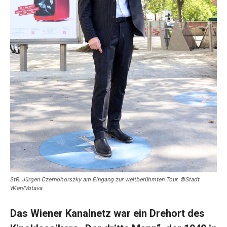
StR. Jürgen Czernohorszky am Eingang zur weltberühmten Tour. ©Stadt
Wien/Votava
Das Wiener Kanalnetz war ein Drehort des