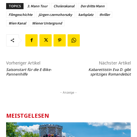
TOPICS
3. Mann Tour
Cholerakanal
Der dritte Mann
Filmgeschichte
jürgen czernohorszky
karlsplatz
thriller
Wien Kanal
Wiener Untergrund
Vorheriger Artikel
Nächster Artikel
Saisonstart für die E-Bike-
Kabarettistin Eva D. gibt
Pannenhilfe
spritziges Romandebüt
- Anzeige -
MEISTGELESEN