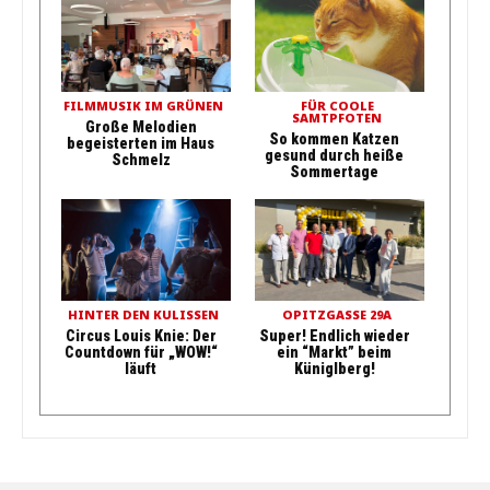
FILMMUSIK IM GRÜNEN
FÜR COOLE
SAMTPFOTEN
Große Melodien
So kommen Katzen
begeisterten im Haus
gesund durch heiße
Schmelz
Sommertage
HINTER DEN KULISSEN
OPITZGASSE 29A
Circus Louis Knie: Der
Super! Endlich wieder
Countdown für „WOW!“
ein “Markt” beim
läuft
Küniglberg!