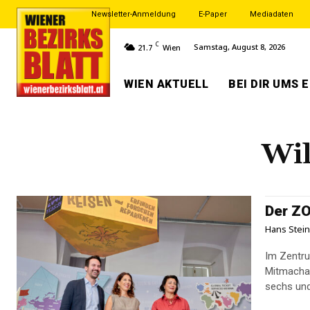
Newsletter-Anmeldung
E-Paper
Mediadaten
C
Samstag, August 8, 2026
21.7
Wien
WIEN AKTUELL
BEI DIR UMS 
Wi
Der ZO
Hans Stei
Im Zentr
Mitmachau
sechs und