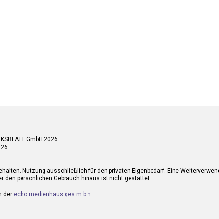
RKSBLATT GmbH 2026
 26
ehalten. Nutzung ausschließlich für den privaten Eigenbedarf. Eine Weiterverwe
r den persönlichen Gebrauch hinaus ist nicht gestattet.
n der
echo medienhaus ges.m.b.h.