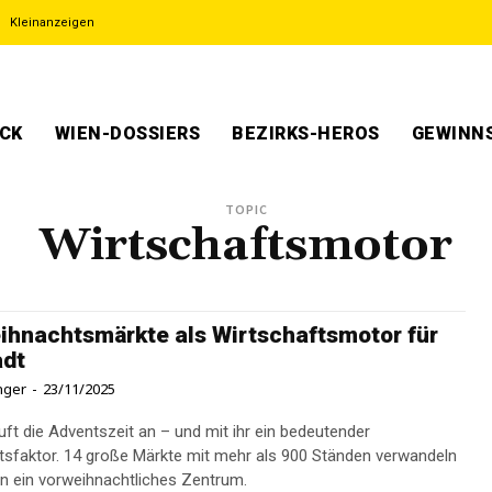
Kleinanzeigen
ECK
WIEN-DOSSIERS
BEZIRKS-HEROS
GEWINNS
TOPIC
Wirtschaftsmotor
ihnachtsmärkte als Wirtschaftsmotor für
adt
inger
-
23/11/2025
äuft die Adventszeit an – und mit ihr ein bedeutender
tsfaktor. 14 große Märkte mit mehr als 900 Ständen verwandeln
 in ein vorweihnachtliches Zentrum.