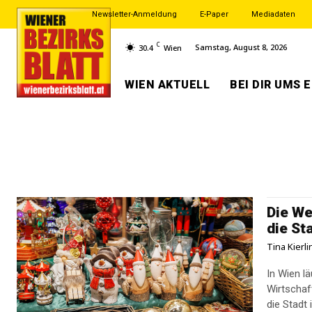
Newsletter-Anmeldung
E-Paper
Mediadaten
C
Samstag, August 8, 2026
30.4
Wien
WIEN AKTUELL
BEI DIR UMS 
Die We
die St
Tina Kierl
In Wien l
Wirtschaf
die Stadt