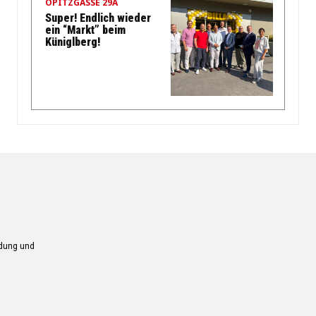
OPITZGASSE 29A
Super! Endlich wieder
ein “Markt” beim
Küniglberg!
ndung und