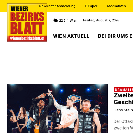
Newsletter-Anmeldung
E-Paper
Mediadaten
C
Freitag, August 7, 2026
22.2
Wien
WIEN AKTUELL
BEI DIR UMS 
DRAMATI
Zweite
Gesch
Hans Stei
Der Ottak
zweiten W