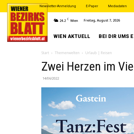
Newsletter-Anmeldung
E-Paper
Mediadaten
C
Freitag, August 7, 2026
24.2
Wien
WIEN AKTUELL
BEI DIR UMS 
Start
Themenwelten
Urlaub | Reisen
Zwei Herzen im Vier
14/06/2022