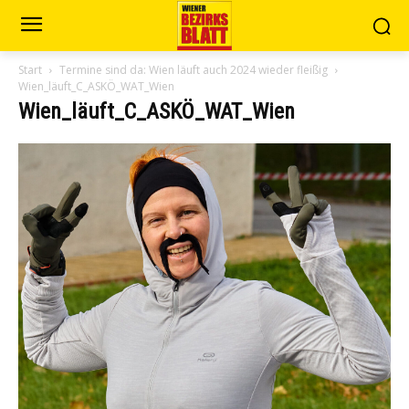
Start
Termine sind da: Wien läuft auch 2024 wieder fleißig
Wien_läuft_C_ASKÖ_WAT_Wien
Wien_läuft_C_ASKÖ_WAT_Wien