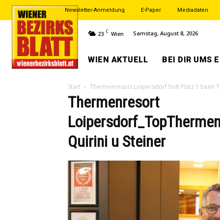
Newsletter-Anmeldung
E-Paper
Mediadaten
C
Samstag, August 8, 2026
23
Wien
WIEN AKTUELL
BEI DIR UMS 
Start
Thermenresort Loipersdorf holt Platz 1 beim 
Thermenresort
Loipersdorf_TopTherme
Quirini u Steiner