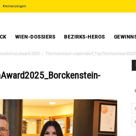
Kleinanzeigen
ECK
WIEN-DOSSIERS
BEZIRKS-HEROS
GEWINNS
Travelcircus Award 2025
Thermenresort Loipersdorf_TopThermenAward2025_B
nAward2025_Borckenstein-