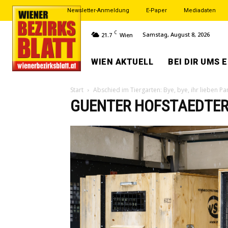
Newsletter-Anmeldung
E-Paper
Mediadaten
C
Samstag, August 8, 2026
21.7
Wien
WIEN AKTUELL
BEI DIR UMS 
Start
Abschied im Tiergarten: Bye, bye, ihr lieben P
GUENTER HOFSTAEDTE