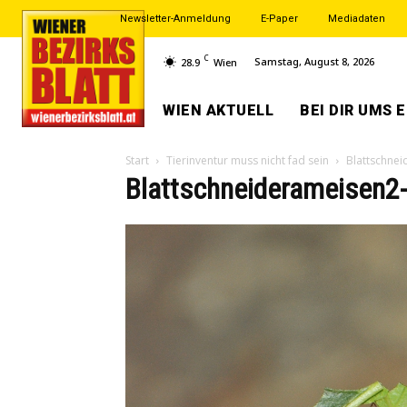
Newsletter-Anmeldung
E-Paper
Mediadaten
C
Samstag, August 8, 2026
28.9
Wien
WIEN AKTUELL
BEI DIR UMS 
Start
Tierinventur muss nicht fad sein
Blattschne
Blattschneiderameisen2