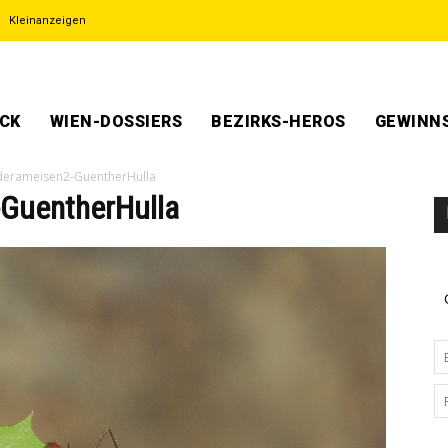
Kleinanzeigen
ECK
WIEN-DOSSIERS
BEZIRKS-HEROS
GEWINNS
iderameisen2-GuentherHulla
-GuentherHulla