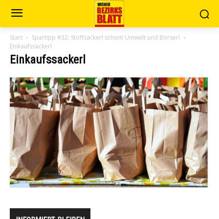
Start
Spartipp #32: Stoffsackerl schont Umwelt und Börserl
Einkaufssackerl
Einkaufssackerl