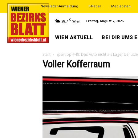
Newsletter-Anmeldung
E-Paper
Mediadaten
C
Freitag, August 7, 2026
28.7
Wien
WIEN AKTUELL
BEI DIR UMS 
Start
Spartipp #48: Das Auto nicht als Lager benutz
Voller Kofferraum