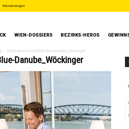
Kleinanzeigen
ECK
WIEN-DOSSIERS
BEZIRKS-HEROS
GEWINNS
g
DDSG-Brunch-(c)-DDSG-Blue-Danube_Wöckinger
lue-Danube_Wöckinger