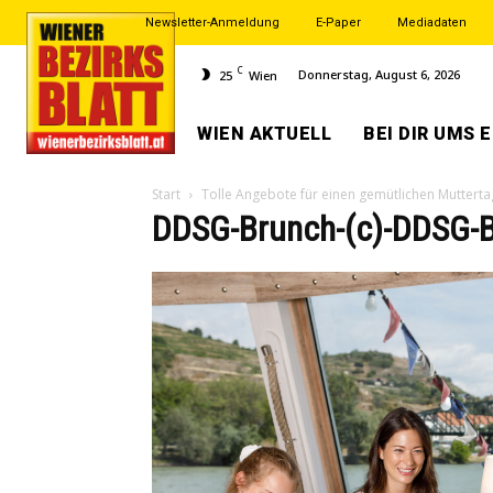
Newsletter-Anmeldung
E-Paper
Mediadaten
C
Donnerstag, August 6, 2026
25
Wien
WIEN AKTUELL
BEI DIR UMS 
Start
Tolle Angebote für einen gemütlichen Mutterta
DDSG-Brunch-(c)-DDSG-B