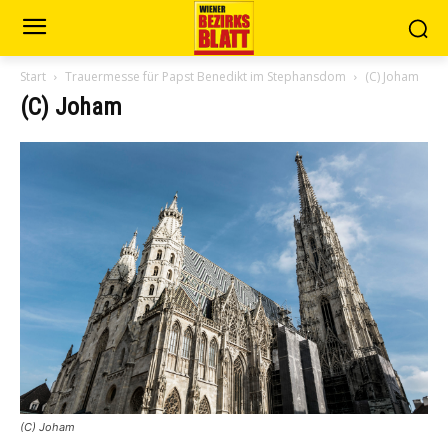
Start
Trauermesse für Papst Benedikt im Stephansdom
(C) Joham
(C) Joham
(C) Joham