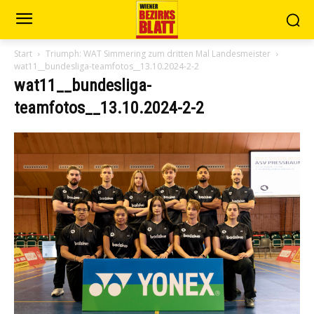
Start
Triumph: WAT Simmering zum dritten Mal Landesmeister
wat11__bundesliga-teamfotos__13.10.2024-2-2
wat11__bundesliga-
teamfotos__13.10.2024-2-2