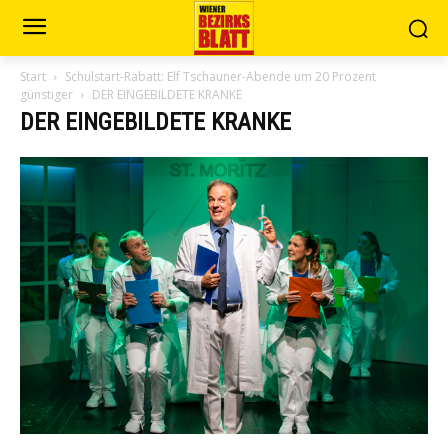
Start
Schulstart-Rabatt: Elf Tschauner-Abende um 20 Prozent
günstiger
DER EINGEBILDETE KRANKE
DER EINGEBILDETE KRANKE