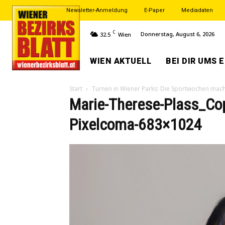
Newsletter-Anmeldung
E-Paper
Mediadaten
C
Donnerstag, August 6, 2026
32.5
Wien
WIEN AKTUELL
BEI DIR UMS 
Start
Turnen in Wiener Parks: Die Sportwochen mach
Marie-Therese-Plass_Copy
Pixelcoma-683×1024