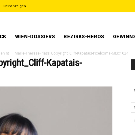
Kleinanzeigen
ECK
WIEN-DOSSIERS
BEZIRKS-HEROS
GEWINNS
en fit
Marie-Therese-Plass_Copyright_Cliff-Kapatais-Pixelcoma-683x1024
right_Cliff-Kapatais-