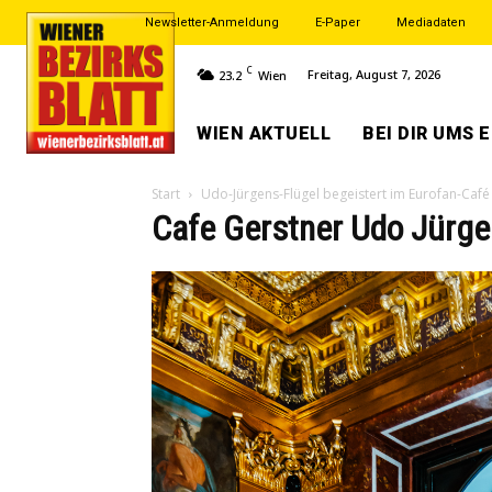
Newsletter-Anmeldung
E-Paper
Mediadaten
C
Freitag, August 7, 2026
23.2
Wien
WIEN AKTUELL
BEI DIR UMS 
Start
Udo-Jürgens-Flügel begeistert im Eurofan-Café
Cafe Gerstner Udo Jürge