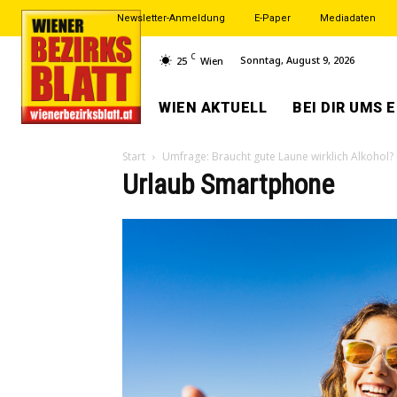
Newsletter-Anmeldung
E-Paper
Mediadaten
C
Sonntag, August 9, 2026
25
Wien
WIEN AKTUELL
BEI DIR UMS 
Start
Umfrage: Braucht gute Laune wirklich Alkohol?
Urlaub Smartphone