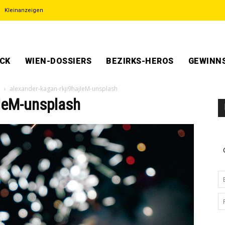
Kleinanzeigen
ECK
WIEN-DOSSIERS
BEZIRKS-HEROS
GEWINNS
alexander-kagan-rkji9hajIeM-unsplash
jIeM-unsplash