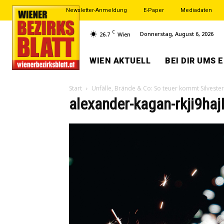
Newsletter-Anmeldung
E-Paper
Mediadaten
C
Donnerstag, August 6, 2026
26.7
Wien
WIEN AKTUELL
BEI DIR UMS 
Start
Unfälle, Brände & Co: So teuer kommt Silvester
alexander-kagan-rkji9ha