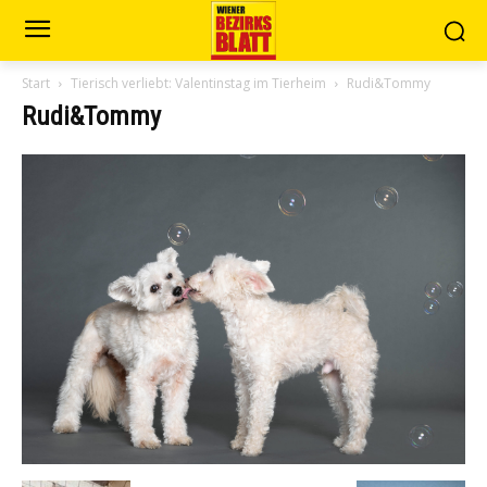
Start
Tierisch verliebt: Valentinstag im Tierheim
Rudi&Tommy
Rudi&Tommy