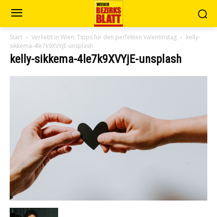
Start
Verliebt in Wien: Tipps für den perfekten Valentinstag
kelly-
sikkema-4le7k9XVYjE-unsplash
kelly-sikkema-4le7k9XVYjE-unsplash