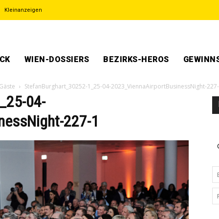
Kleinanzeigen
ECK
WIEN-DOSSIERS
BEZIRKS-HEROS
GEWINNS
 Gäste
StefanBurghart_30252-1_25-04-2023_ViennaAirportBusinessNight-227
_25-04-
nessNight-227-1