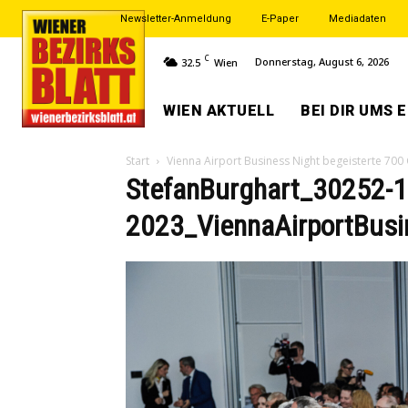
Newsletter-Anmeldung
E-Paper
Mediadaten
C
Donnerstag, August 6, 2026
32.5
Wien
WIEN AKTUELL
BEI DIR UMS 
Start
Vienna Airport Business Night begeisterte 700
StefanBurghart_30252-1
2023_ViennaAirportBusi