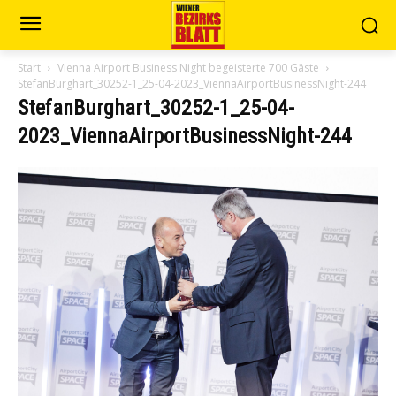
Start
Vienna Airport Business Night begeisterte 700 Gäste
StefanBurghart_30252-1_25-04-2023_ViennaAirportBusinessNight-244
StefanBurghart_30252-1_25-04-
2023_ViennaAirportBusinessNight-244