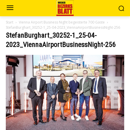
Start
Vienna Airport Business Night begeisterte 700 Gäste
StefanBurghart_30252-1_25-04-2023_ViennaAirportBusinessNight-256
StefanBurghart_30252-1_25-04-
2023_ViennaAirportBusinessNight-256