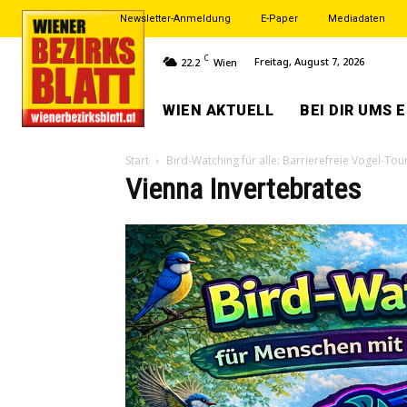
Newsletter-Anmeldung
E-Paper
Mediadaten
C
Freitag, August 7, 2026
22.2
Wien
WIEN AKTUELL
BEI DIR UMS 
Start
Bird-Watching für alle: Barrierefreie Vogel-To
Vienna Invertebrates