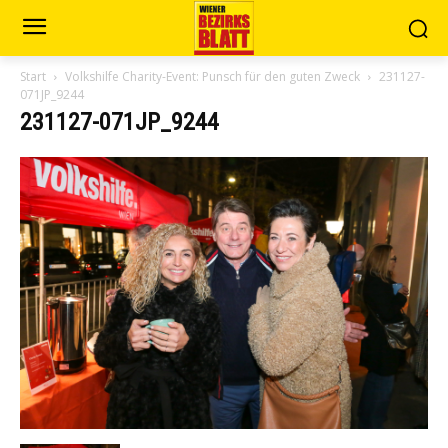
Start
Volkshilfe Charity-Event: Punsch für den guten Zweck
231127-
071JP_9244
231127-071JP_9244