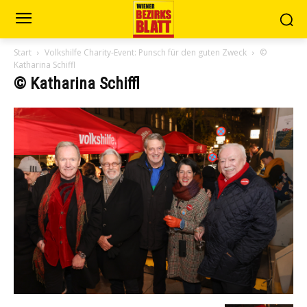
Start
Volkshilfe Charity-Event: Punsch für den guten Zweck
©
Katharina Schiffl
© Katharina Schiffl