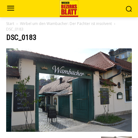
Start
Wirbel um den Wambacher: Der Pächter ist insolvent
DSC_0183
DSC_0183