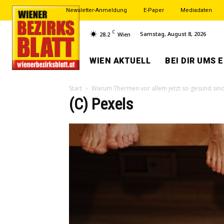
Newsletter-Anmeldung
E-Paper
Mediadaten
C
Samstag, August 8, 2026
28.2
Wien
WIEN AKTUELL
BEI DIR UMS 
Start
Warum Thermen vor allem jetzt so gesund sin
(C) Pexels