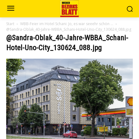
Start
WBB-Feier im Hotel Schani: Jo, es war seeehr schön …
@Sandra-Oblak_40-Jahre-WBBA_Schani-Hotel-Uno-City_130624_088.jpg
@Sandra-Oblak_40-Jahre-WBBA_Schani-
Hotel-Uno-City_130624_088.jpg