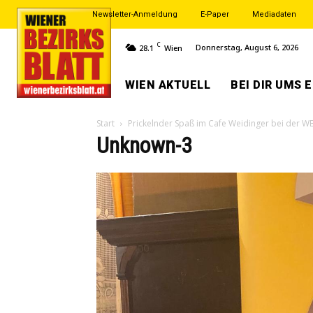
Newsletter-Anmeldung
E-Paper
Mediadaten
C
Donnerstag, August 6, 2026
28.1
Wien
WIEN AKTUELL
BEI DIR UMS 
Start
Prickelnder Spaß im Cafe Weidinger bei der W
Unknown-3