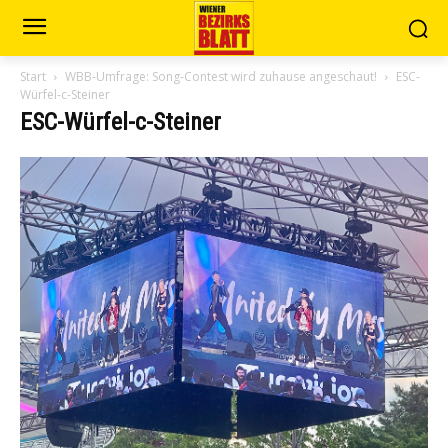
Start
WBB-Umfrage: Song-Contest wird zuhause angeschaut!
ESC-
Würfel-c-Steiner
ESC-Würfel-c-Steiner