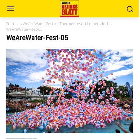
Start
#WeAreWater-Fest im Thermenresort Loipersdorf
WeAreWater-Fest-05
WeAreWater-Fest-05