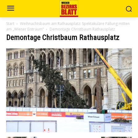
Start
Weihnachtsbaum am Rathausplatz: Spektakuläre Fällung mitten
am „Wiener Eistraum“
Demontage Christbaum Rathausplatz
Demontage Christbaum Rathausplatz