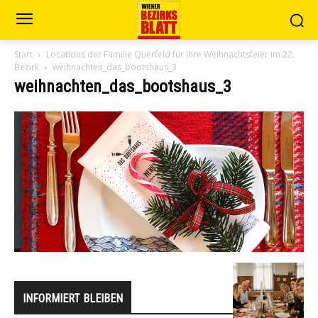
Start
Locations der Familie Querfeld für Ihre Weihnachtsfeier im 22.
Bezirk
weihnachten_das_bootshaus_3
weihnachten_das_bootshaus_3
INFORMIERT BLEIBEN