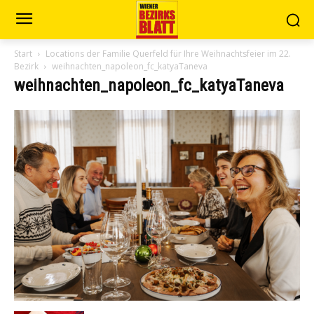
Start
Locations der Familie Querfeld für Ihre Weihnachtsfeier im 22.
Bezirk
weihnachten_napoleon_fc_katyaTaneva
weihnachten_napoleon_fc_katyaTaneva