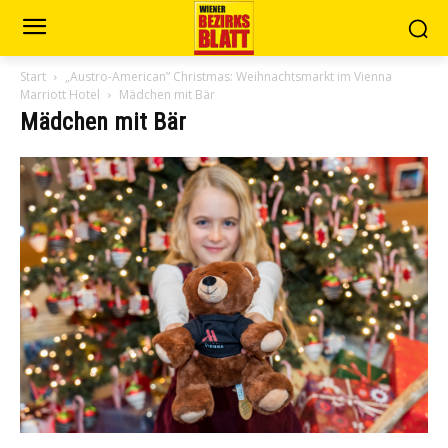
Start
„Austro-American” Christmas: Weihnachtsmarkt im Vienna
Marriott Hotel
Mädchen mit Bär
Mädchen mit Bär