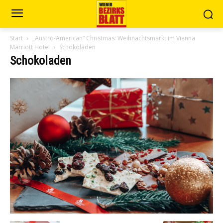
Start
„Austro-American” Christmas: Weihnachtsmarkt im Vienna
Marriott Hotel
Schokoladen
Schokoladen