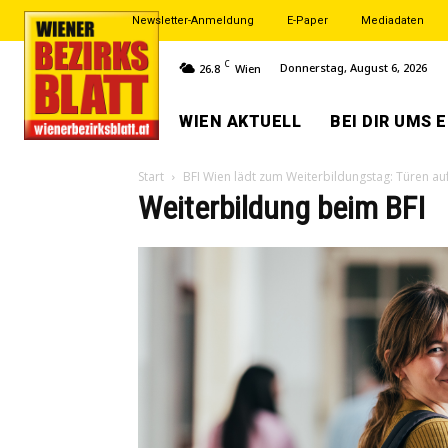
Newsletter-Anmeldung
E-Paper
Mediadaten
C
Donnerstag, August 6, 2026
26.8
Wien
WIEN AKTUELL
BEI DIR UMS 
Start
BFI Wien lädt zum Weiterbildungstag: Türen auf
Weiterbildung beim BFI