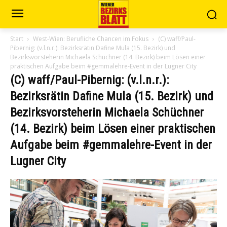
Start
West-Wien: Berufliche Chancen im Fokus
(C) waff/Paul-
Pibernig: (v.l.n.r.): Bezirksrätin Dafine Mula (15. Bezirk) und
Bezirksvorsteherin Michaela Schüchner (14. Bezirk) beim Lösen einer
praktischen Aufgabe beim #gemmalehre-Event in der Lugner City
(C) waff/Paul-Pibernig: (v.l.n.r.):
Bezirksrätin Dafine Mula (15. Bezirk) und
Bezirksvorsteherin Michaela Schüchner
(14. Bezirk) beim Lösen einer praktischen
Aufgabe beim #gemmalehre-Event in der
Lugner City