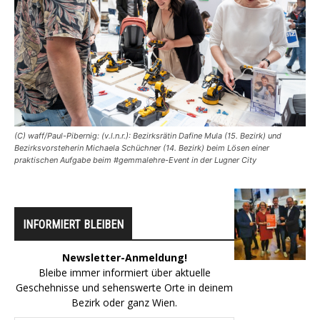
(C) waff/Paul-Pibernig: (v.l.n.r.): Bezirksrätin Dafine Mula (15. Bezirk) und
Bezirksvorsteherin Michaela Schüchner (14. Bezirk) beim Lösen einer
praktischen Aufgabe beim #gemmalehre-Event in der Lugner City
INFORMIERT BLEIBEN
Newsletter-Anmeldung!
Bleibe immer informiert über aktuelle
Geschehnisse und sehenswerte Orte in deinem
Bezirk oder ganz Wien.