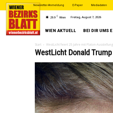
Newsletter-Anmeldung
E-Paper
Mediadaten
C
Freitag, August 7, 2026
29.9
Wien
WIEN AKTUELL
BEI DIR UMS 
Start
WestLicht feiert 25 Jahre mit Platon-Ausstellung
WestLicht Donald Trump