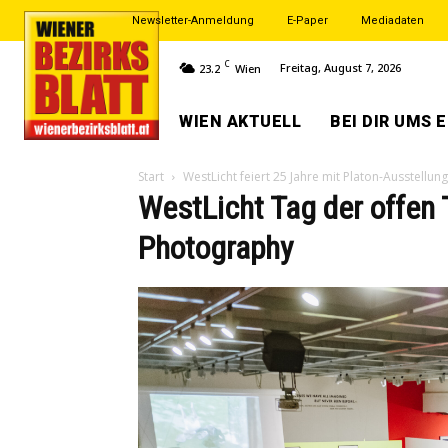
Newsletter-Anmeldung
E-Paper
Mediadaten
C
Freitag, August 7, 2026
23.2
Wien
WIEN AKTUELL
BEI DIR UMS 
Start
WestLicht feiert 25 Jahre mit Platon-Ausstellung
WestLicht Tag der offen
Photography