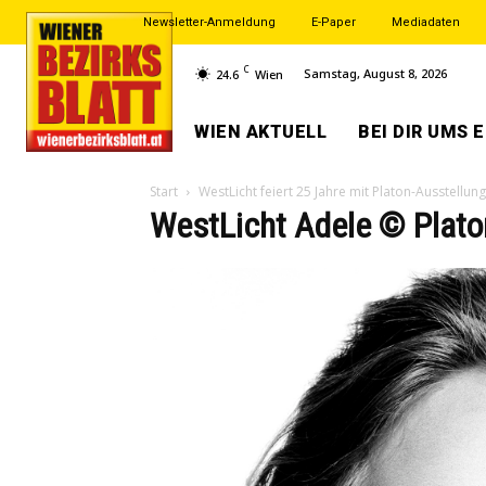
Newsletter-Anmeldung
E-Paper
Mediadaten
C
Samstag, August 8, 2026
24.6
Wien
WIEN AKTUELL
BEI DIR UMS 
Start
WestLicht feiert 25 Jahre mit Platon-Ausstellung
WestLicht Adele © Plato