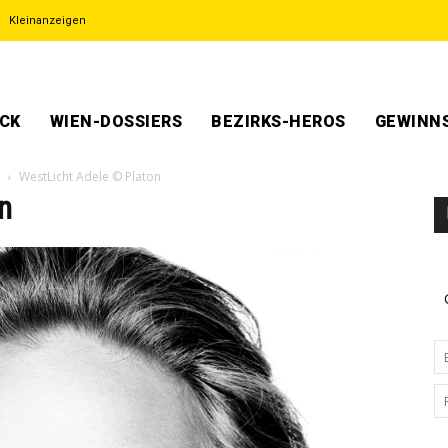
Kleinanzeigen
ECK
WIEN-DOSSIERS
BEZIRKS-HEROS
GEWINNS
WestLicht Adele © Platon
n