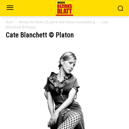
Start
WestLicht feiert 25 Jahre mit Platon-Ausstellung
Cate
Blanchett © Platon
Cate Blanchett © Platon